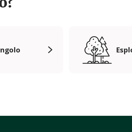
ro?
angolo
Espl