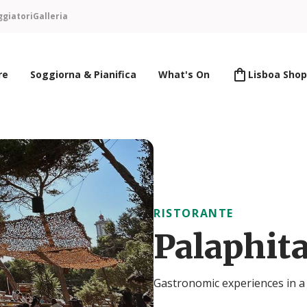
ggiatori
Galleria
re
Soggiorna & Pianifica
What's On
Lisboa Shop
RISTORANTE
Palaphita
Gastronomic experiences in a 