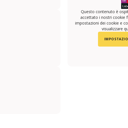
Questo contenuto è ospit
accettato i nostri cookie f
impostazioni dei cookie e con
visualizzare q
IMPOSTAZIO
m/palaphita/
.com/Palaphita