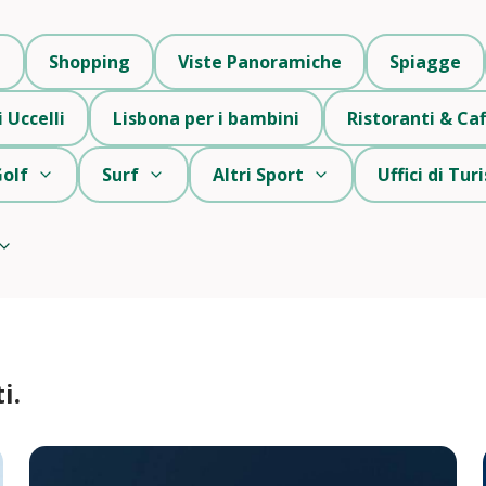
i
Shopping
Viste Panoramiche
Spiagge
 Uccelli
Lisbona per i bambini
Ristoranti & Caf
olf
Surf
Altri Sport
Uffici di Tu
i.