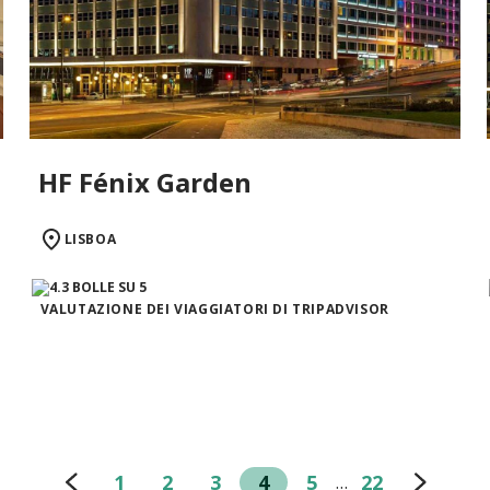
HF Fénix Garden
LISBOA
VALUTAZIONE DEI VIAGGIATORI DI TRIPADVISOR
1
2
3
4
5
22
…