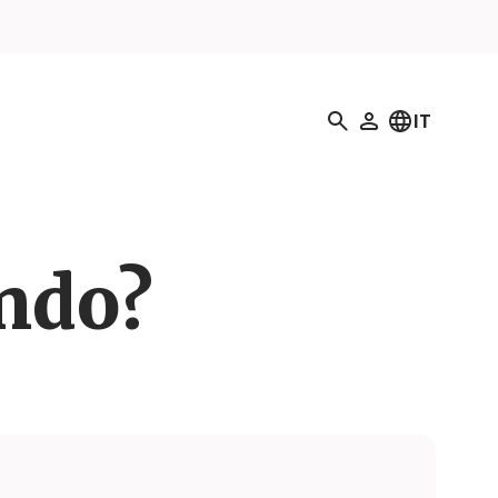
Ricerca
IT
Il mio profilo
ando?