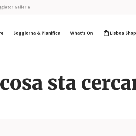
ggiatori
Galleria
re
Soggiorna & Pianifica
What's On
Lisboa Shop
cosa sta cerc