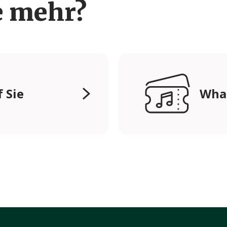
e mehr?
 Sie
Wha