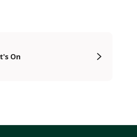
t's On