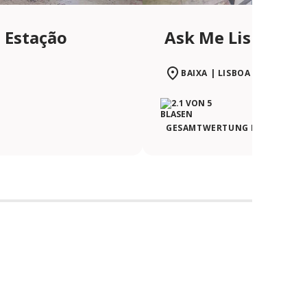
 Estação
Ask Me Lisboa | 
BAIXA | LISBOA
GESAMTWERTUNG DER REISEN