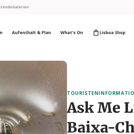
isende
Galerien
en
Aufenthalt & Plan
What's On
Lisboa Shop
TOURISTENINFORMATIO
Ask Me L
Baixa-Ch