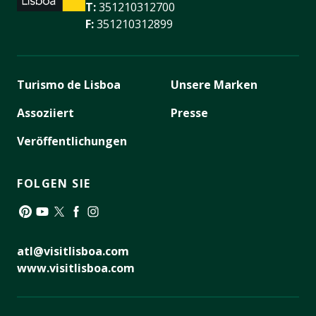
T:
351210312700
F:
351210312899
Turismo de Lisboa
Unsere Marken
Assoziiert
Presse
Veröffentlichungen
FOLGEN SIE
Pinterest
YouTube
Twitter
Facebook
Instagram
atl@visitlisboa.com
www.visitlisboa.com