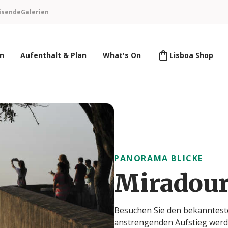
isende
Galerien
en
Aufenthalt & Plan
What's On
Lisboa Shop
PANORAMA BLICKE
Miradour
Besuchen Sie den bekanntest
anstrengenden Aufstieg werde