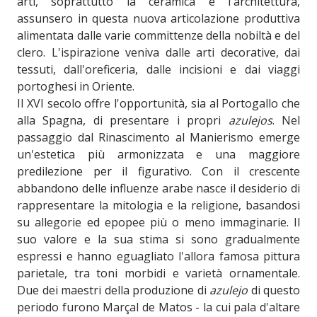
arti, soprattutto la ceramica e l'architettura,
assunsero in questa nuova articolazione produttiva
alimentata dalle varie committenze della nobiltà e del
clero. L'ispirazione veniva dalle arti decorative, dai
tessuti, dall'oreficeria, dalle incisioni e dai viaggi
portoghesi in Oriente.
Il XVI secolo offre l'opportunità, sia al Portogallo che
alla Spagna, di presentare i propri
azulejos
. Nel
passaggio dal Rinascimento al Manierismo emerge
un'estetica più armonizzata e una maggiore
predilezione per il figurativo. Con il crescente
abbandono delle influenze arabe nasce il desiderio di
rappresentare la mitologia e la religione, basandosi
su allegorie ed epopee più o meno immaginarie. Il
suo valore e la sua stima si sono gradualmente
espressi e hanno eguagliato l'allora famosa pittura
parietale, tra toni morbidi e varietà ornamentale.
Due dei maestri della produzione di
azulejo
di questo
periodo furono Marçal de Matos - la cui pala d'altare