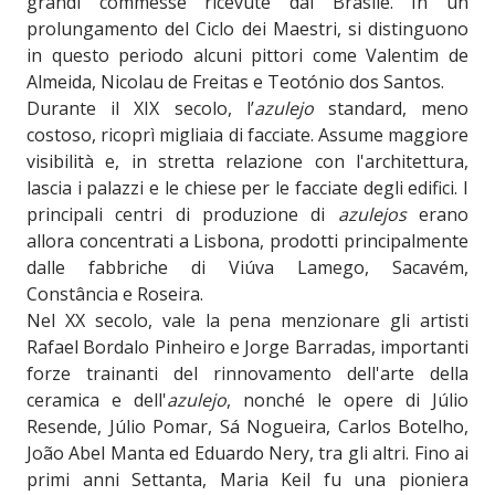
grandi commesse ricevute dal Brasile. In un
prolungamento del Ciclo dei Maestri, si distinguono
in questo periodo alcuni pittori come Valentim de
Almeida, Nicolau de Freitas e Teotónio dos Santos.
Durante il XIX secolo, l’
azulejo
standard, meno
costoso, ricoprì migliaia di facciate. Assume maggiore
visibilità e, in stretta relazione con l'architettura,
lascia i palazzi e le chiese per le facciate degli edifici. I
principali centri di produzione di
azulejos
erano
allora concentrati a Lisbona, prodotti principalmente
dalle fabbriche di Viúva Lamego, Sacavém,
Constância e Roseira.
Nel XX secolo, vale la pena menzionare gli artisti
Rafael Bordalo Pinheiro e Jorge Barradas, importanti
forze trainanti del rinnovamento dell'arte della
ceramica e dell'
azulejo
, nonché le opere di Júlio
Resende, Júlio Pomar, Sá Nogueira, Carlos Botelho,
João Abel Manta ed Eduardo Nery, tra gli altri. Fino ai
primi anni Settanta, Maria Keil fu una pioniera