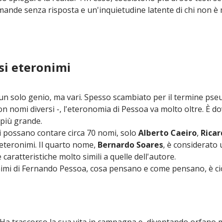
mande senza risposta e un'inquietudine latente di chi non è ma
si eteronimi
 solo genio, ma vari. Spesso scambiato per il termine pseu
on nomi diversi -, l'eteronomia di Pessoa va molto oltre. È do
 più grande.
i possano contare circa 70 nomi, solo
Alberto Caeiro
,
Ricar
eteronimi. Il quarto nome,
Bernardo Soares
, è considerato
caratteristiche molto simili a quelle dell'autore.
onimi di Fernando Pessoa, cosa pensano e come pensano, è ci
 Ha trascorso la sua vita in campagna e, diventando orfano 