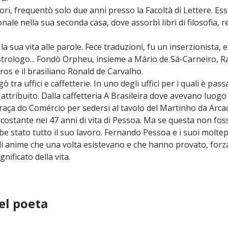
ri, frequentò solo due anni presso la Facoltà di Lettere. Es
nale nella sua seconda casa, dove assorbì libri di filosofia, r
 la sua vita alle parole. Fece traduzioni, fu un inserzionista, e
rologo... Fondò Orpheu, insieme a Mário de Sá-Carneiro, Rau
os e il brasiliano Ronald de Carvalho.
ò tra uffici e caffetterie. In uno degli uffici per i quali è pas
 attribuito. Dalla caffetteria A Brasileira dove avevano luog
Praça do Comércio per sedersi al tavolo del Martinho da Arca
costante nei 47 anni di vita di Pessoa. Ma se questa non foss
bbe stato tutto il suo lavoro. Fernando Pessoa e i suoi molte
li anime che una volta esistevano e che hanno provato, for
gnificato della vita.
el poeta