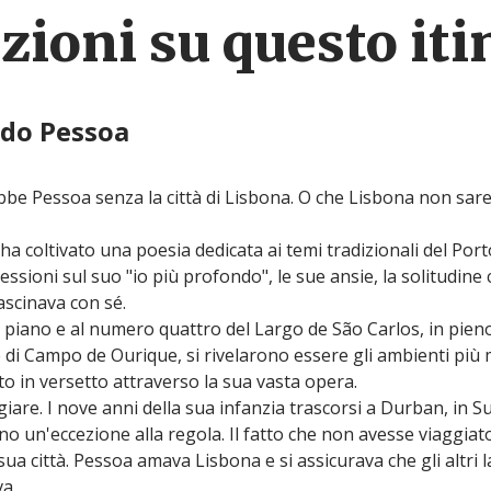
ioni su questo iti
ndo Pessoa
ebbe Pessoa senza la città di Lisbona. O che Lisbona non sar
 ha coltivato una poesia dedicata ai temi tradizionali del Port
essioni sul suo "io più profondo", le sue ansie, la solitudine
rascinava con sé.
 piano e al numero quattro del Largo de São Carlos, in pien
e di Campo de Ourique, si rivelarono essere gli ambienti più m
to in versetto attraverso la sua vasta opera.
are. I nove anni della sua infanzia trascorsi a Durban, in Su
no un'eccezione alla regola. Il fatto che non avesse viaggia
ua città. Pessoa amava Lisbona e si assicurava che gli altri l
va.