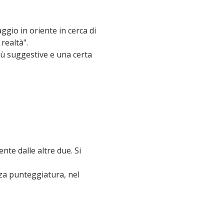
ggio in oriente in cerca di
 realtà".
iù suggestive e una certa
te dalle altre due. Si
enza punteggiatura, nel