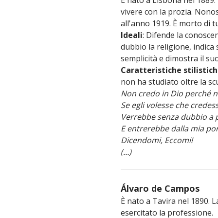
vivere con la prozia. Nonos
all'anno 1919. È morto di t
Ideali
: Difende la conosce
dubbio la religione, indic
semplicità e dimostra il su
Caratteristiche stilistic
non ha studiato oltre la s
Non credo in Dio perché no
Se egli volesse che credessi
Verrebbe senza dubbio a 
E entrerebbe dalla mia po
Dicendomi, Eccomi!
(…)
Álvaro de Campos
È nato a Tavira nel 1890. 
esercitato la professione.