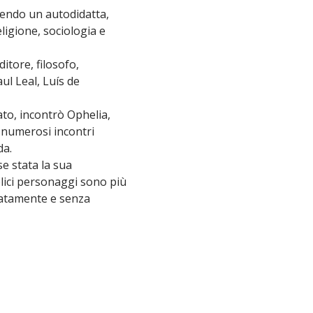
sendo un autodidatta,
eligione, sociologia e
ditore, filosofo,
l Leal, Luís de
sato, incontrò Ophelia,
o numerosi incontri
da.
e stata la sua
plici personaggi sono più
zatamente e senza