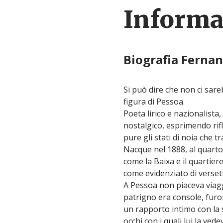
Informaz
Biografia Ferna
Si può dire che non ci sar
figura di Pessoa.
Poeta lirico e nazionalista,
nostalgico, esprimendo rifl
pure gli stati di noia che t
Nacque nel 1888, al quarto
come la Baixa e il quartier
come evidenziato di verset
A Pessoa non piaceva viaggi
patrigno era console, furo
un rapporto intimo con la s
occhi con i quali lui la vede