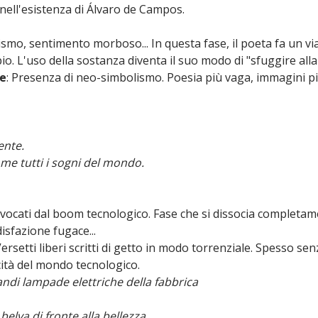
 nell'esistenza di Álvaro de Campos.
smo, sentimento morboso... In questa fase, il poeta fa un via
io. L'uso della sostanza diventa il suo modo di "sfuggire alla
he
: Presenza di neo-simbolismo. Poesia più vaga, immagini p
ente.
me tutti i sogni del mondo.
ocati dal boom tecnologico. Fase che si dissocia completamen
disfazione fugace...
Versetti liberi scritti di getto in modo torrenziale. Spesso s
ocità del mondo tecnologico.
andi lampade elettriche della fabbrica
belva di fronte alla bellezza,