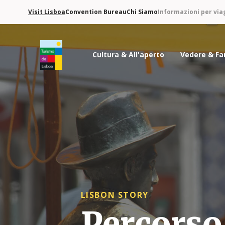
Visit Lisboa
Convention Bureau
Chi Siamo
Informazioni per via
Cultura & All'aperto
Vedere & Fa
Logo di Turismo de Lisboa
LISBON STORY
Percorso