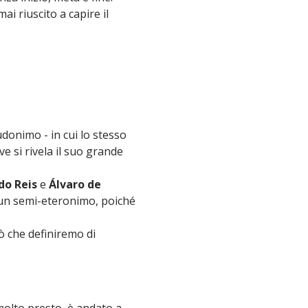
i riuscito a capire il
donimo - in cui lo stesso
ve si rivela il suo grande
do Reis
e
Álvaro de
 un semi-eteronimo, poiché
ò che definiremo di
molto presto, è andato a