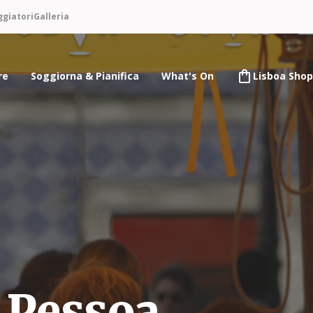
ggiatori
Galleria
re
Soggiorna & Pianifica
What's On
Lisboa Shop
 Pessoa