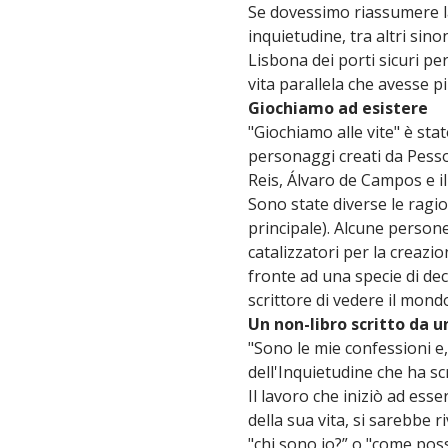
Se dovessimo riassumere la
inquietudine, tra altri sino
Lisbona dei porti sicuri per
vita parallela che avesse pi
Giochiamo ad esistere
"Giochiamo alle vite" è sta
personaggi creati da Pessoa
Reis, Álvaro de Campos e 
Sono state diverse le ragion
principale). Alcune persone
catalizzatori per la creazi
fronte ad una specie di dec
scrittore di vedere il mondo
Un non-libro scritto da 
"Sono le mie confessioni e,
dell'Inquietudine che ha s
Il lavoro che iniziò ad es
della sua vita, si sarebbe 
"chi sono io?” o "come posso