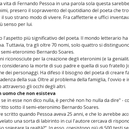
 vita di Fernando Pessoa in una parola sola questa sarebbe
nimi, presero il sopravvento del quotidiano del poeta che trova
 il suo strano modo di vivere. Fra caffetterie e uffici inventa
ù senso per lui.
to l'aspetto più significativo del poeta. Il mondo letterario h
. Tuttavia, tra gli oltre 70 nomi, solo quattro si distinguon
il semi-eteronimo Bernardo Soares.
i riconosciute per la creazione degli eteronimi (e la genialit
 considerano la morte di suo padre e quella di suo fratello 
one dei personaggi. Ha difeso il bisogno del poeta di creare f
adenza della sua. Oltre al problema della famiglia, l'ovvio e
 attraverso gli occhi degli altri.
un uomo che non esisteva
 se in esse non dico nulla, è perché non ho nulla da dire" - co
critto sotto il semi-eteronimo Bernardo Soares.
sere scritto quando Pessoa aveva 25 anni, e che lo avrebbe a
rivelato una sorta di labirinto in cui l'autore cercava di risp
 spiegare la realtà?”. In esso, coesistono più di 500 testi se