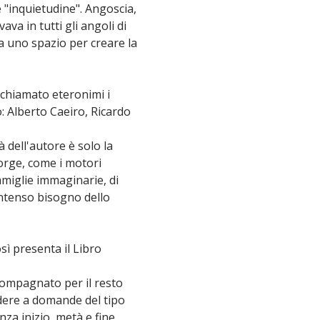
 "inquietudine". Angoscia,
va in tutti gli angoli di
va uno spazio per creare la
a chiamato eteronimi i
o: Alberto Caeiro, Ricardo
à dell'autore è solo la
Jorge, come i motori
amiglie immaginarie, di
 intenso bisogno dello
sì presenta il Libro
ccompagnato per il resto
ondere a domande del tipo
nza inizio, metà e fine.