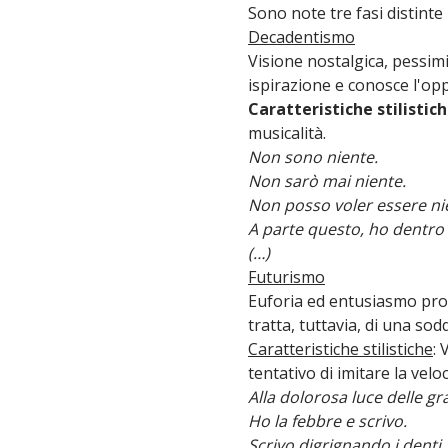
Sono note tre fasi distinte
Decadentismo
Visione nostalgica, pessimi
ispirazione e conosce l'opp
Caratteristiche stilistic
musicalità.
Non sono niente.
Non sarò mai niente.
Non posso voler essere ni
A parte questo, ho dentro 
(…)
Futurismo
Euforia ed entusiasmo prov
tratta, tuttavia, di una sod
Caratteristiche stilistiche
: 
tentativo di imitare la vel
Alla dolorosa luce delle gr
Ho la febbre e scrivo.
Scrivo digrignando i denti, 