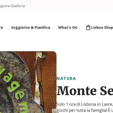
ggiatori
Galleria
re
Soggiorna & Pianifica
What's On
Lisboa Shop
NATURA
Monte S
Solo 1 ora di Lisbona in Lavre,
giochi per tutta la famiglia! È