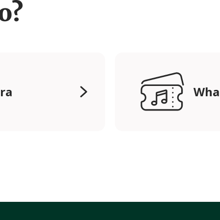
ro?
ura
Wha