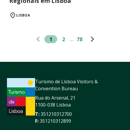
Regionais em Lisboa
LISBOA
1
2
78
…
Turismo de Lisboa Visitors &
Convention Bureau
Rua do Arsenal, 21
1100-038 Lisboa
T:
351210312700
F:
351210312899