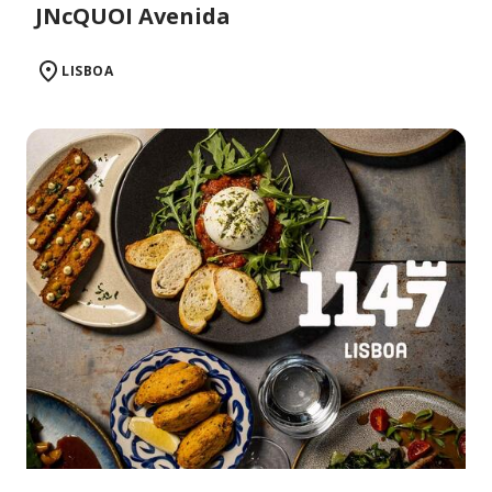
JNcQUOI Avenida
LISBOA