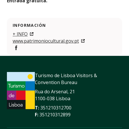
Entrada gratuita.
INFORMACIÓN
+ INFO
www.patrimoniocultural.gov.pt
Facebook
Turismo de Lisboa Visitors &
Convention Bureau
Rua do Arsenal, 21
1100-038 Lisboa
T:
351210312700
F:
351210312899