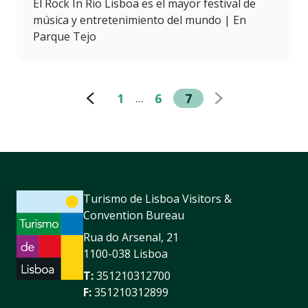
El Rock In Rio Lisboa es el mayor festival de
música y entretenimiento del mundo | En
Parque Tejo
1
6
7
…
Turismo de Lisboa Visitors &
Convention Bureau
Rua do Arsenal, 21
1100-038 Lisboa
T:
351210312700
F:
351210312899