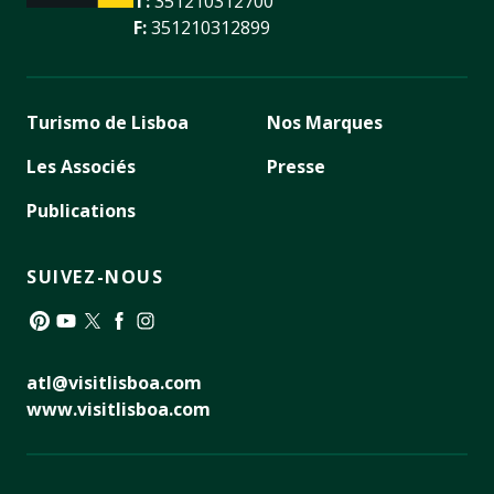
T:
351210312700
F:
351210312899
Turismo de Lisboa
Nos Marques
Les Associés
Presse
Publications
SUIVEZ-NOUS
Pinterest
YouTube
Twitter
Facebook
Instagram
atl@visitlisboa.com
www.visitlisboa.com