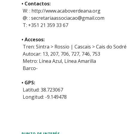
• Contactos:
W: : http://www.acaboverdeana.org
@: : secretariaassociacao@gmail.com
T: +351 21 359 33 67
• Accesos:
Tren: Sintra > Rossio | Cascais > Cais do Sodré
Autocar: 13, 207, 706, 727, 746, 753
Metro: Línea Azul, Línea Amarilla
Barco-
• GPS:
Latitud: 38.723067
Longitud: -9.149478
PUNTO DE INTERÉS