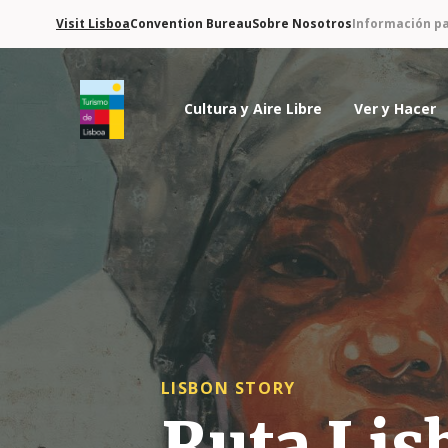
Visit Lisboa
Convention Bureau
Sobre Nosotros
Información pa
Cultura y Aire Libre
Ver y Hacer
Logo de Turismo de Lisboa
LISBON STORY
Ruta Lis