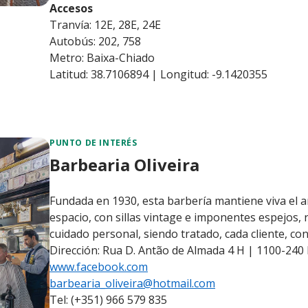
Accesos
Tranvía: 12E, 28E, 24E
Autobús: 202, 758
Metro: Baixa-Chiado
Latitud: 38.7106894 | Longitud: -9.1420355
PUNTO DE INTERÉS
Barbearia Oliveira
Fundada en 1930, esta barbería mantiene viva el arte
espacio, con sillas vintage e imponentes espejos,
cuidado personal, siendo tratado, cada cliente, co
Dirección: Rua D. Antão de Almada 4 H | 1100-240
www.facebook.com
barbearia_oliveira@hotmail.com
Tel: (+351) 966 579 835