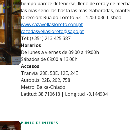
tiempo parece detenerse, lleno de cera y de mech
las más sencillas hasta las más elaboradas, manten
Dirección: Rua do Loreto 53 | 1200-036 Lisboa
www.cazavellasloreto.com.pt
cazadasvellasloreto@sapo.pt
Tel: (+351) 213 425 387
Horarios
De lunes a viernes de 09:00 a 19:00h
Sábados de 09:00 a 13:00h
Accesos
Tranvía: 28E, 53E, 12E, 24E
Autobús: 22B, 202, 758
Metro: Baixa-Chiado
Latitud: 38.710618 | Longitud: -9.144904
PUNTO DE INTERÉS