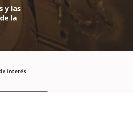
s y las
de la
de interés