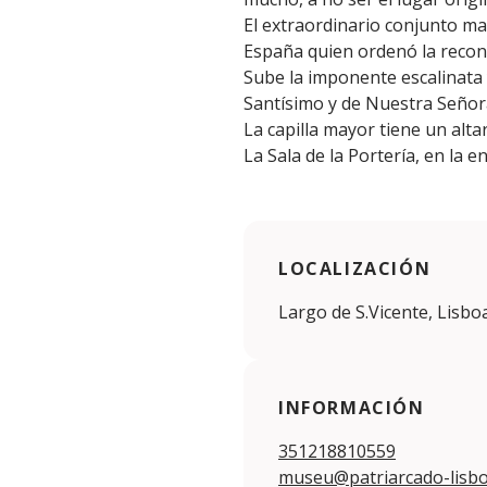
El extraordinario conjunto mani
España quien ordenó la recons
Sube la imponente escalinata y
Santísimo y de Nuestra Señora
La capilla mayor tiene un alta
La Sala de la Portería, en la 
LOCALIZACIÓN
Largo de S.Vicente, Lisbo
INFORMACIÓN
351218810559
museu@patriarcado-lisbo