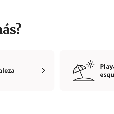
más?
Play
aleza
esqu