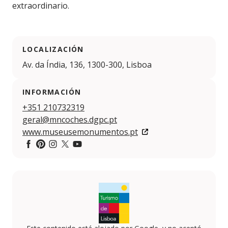
extraordinario.
LOCALIZACIÓN
Av. da Índia, 136, 1300-300, Lisboa
INFORMACIÓN
+351 210732319
geral@mncoches.dgpc.pt
www.museusemonumentos.pt
Facebook
Pinterest
https://www.instagram.com/museudoscoches/
https://twitter.com/nmcoches
https://www.youtube.com/channel/UC