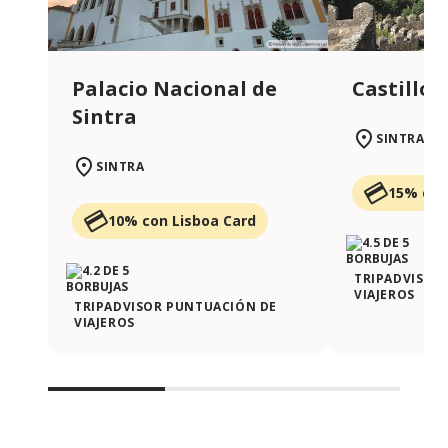
Palacio Nacional de
Castillo 
Sintra
SINTRA
SINTRA
15% con
10% con Lisboa Card
TRIPADVISOR
VIAJEROS
TRIPADVISOR PUNTUACIÓN DE
VIAJEROS