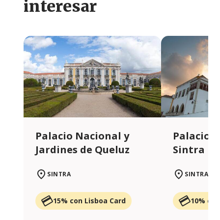
interesar
Palacio Nacional y
Palacio 
Jardines de Queluz
Sintra
SINTRA
SINTRA
15% con Lisboa Card
10% con