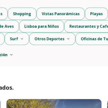
es
Shopping
Vistas Panorámicas
Playas
de Aves
Lisboa para Niños
Restaurantes y Caf
Surf
Otros Deportes
Oficinas de T
ción
ados.