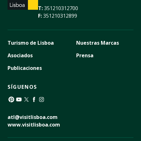
T:
351210312700
F:
351210312899
Turismo de Lisboa
Nuestras Marcas
Asociados
Prensa
Publicaciones
SÍGUENOS
Pinterest
YouTube
Twitter
Facebook
Instagram
atl@visitlisboa.com
www.visitlisboa.com