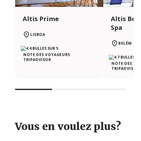
Altis Prime
Altis Bel
Spa
LISBOA
BELÉM | L
NOTE DES VOYAGEURS
TRIPADVISOR
NOTE DES VO
TRIPADVISOR
Vous en voulez plus?