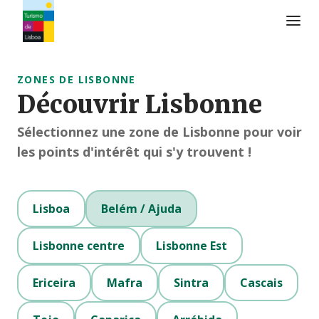
Logo de Turismo de Lisboa
ZONES DE LISBONNE
Découvrir Lisbonne
Sélectionnez une zone de Lisbonne pour voir
les points d'intérêt qui s'y trouvent !
Lisboa
Belém / Ajuda
Lisbonne centre
Lisbonne Est
Ericeira
Mafra
Sintra
Cascais