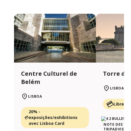
Centre Culturel de
Torre de
Belém
LISBOA
LISBOA
Libre av
20% -
exposições/exhibitions
avec Lisboa Card
NOTE DES VO
TRIPADVISOR