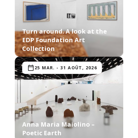
Turn around. A look at the
EDP Foundation Art
Collection
25 MAR.
-
31 AOÛT, 2026
Anna Maria Maiolino –
Poetic Earth