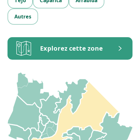
Tejo
Caparica
Arrábida
Autres
Explorez cette zone