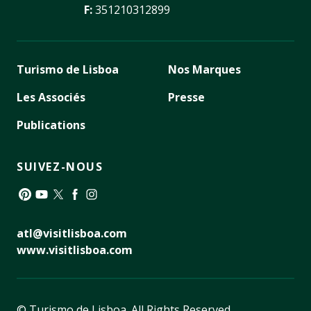
F:
351210312899
Turismo de Lisboa
Nos Marques
Les Associés
Presse
Publications
SUIVEZ-NOUS
Pinterest
YouTube
Twitter
Facebook
Instagram
atl@visitlisboa.com
www.visitlisboa.com
© Turismo de Lisboa.
All Rights Reserved