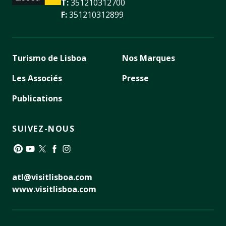
T:
351210312700
F:
351210312899
Turismo de Lisboa
Nos Marques
Les Associés
Presse
Publications
SUIVEZ-NOUS
Pinterest
YouTube
Twitter
Facebook
Instagram
atl@visitlisboa.com
www.visitlisboa.com