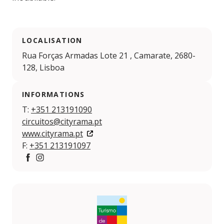
LOCALISATION
Rua Forças Armadas Lote 21 , Camarate, 2680-
128, Lisboa
INFORMATIONS
T:
+351 213191090
circuitos@cityrama.pt
www.cityrama.pt
F:
+351 213191097
Facebook
Instagram