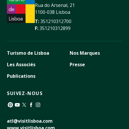
Rua do Arsenal, 21
1100-038 Lisboa
T:
351210312700
F:
351210312899
Turismo de Lisboa
Nos Marques
Les Associés
Presse
Publications
SUIVEZ-NOUS
Pinterest
YouTube
Twitter
Facebook
Instagram
atl@visitlisboa.com
www.visitlisboa.com