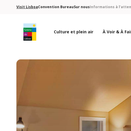
Visit Lisboa
Convention Bureau
Sur nous
Informations à l’atte
Culture et plein air
À Voir & À Fai
Logo de Turismo de Lisboa