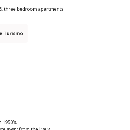
wo & three bedroom apartments
e Turismo
m 1950’s.
ute away from the lively