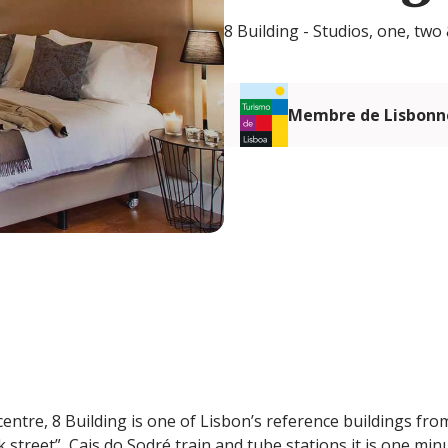
8 Building - Studios, one, t
Membre de Lisbonn
 centre, 8 Building is one of Lisbon’s reference buildings fro
 street”, Cais do Sodré train and tube stations it is one min