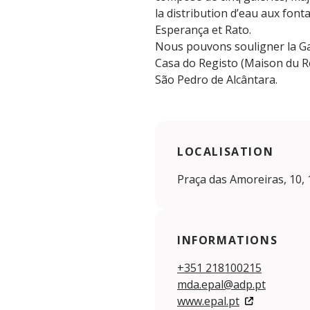
la distribution d’eau aux fon
Esperança et Rato.
Nous pouvons souligner la Gal
Casa do Registo (Maison du Re
São Pedro de Alcântara.
LOCALISATION
Praça das Amoreiras, 10,
INFORMATIONS
+351 218100215
mda.epal@adp.pt
www.epal.pt