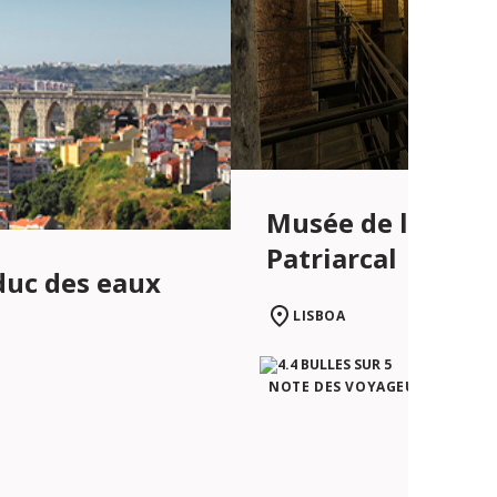
Musée de l’Eau – 
Patriarcal
duc des eaux
LISBOA
NOTE DES VOYAGEURS TRIPAD