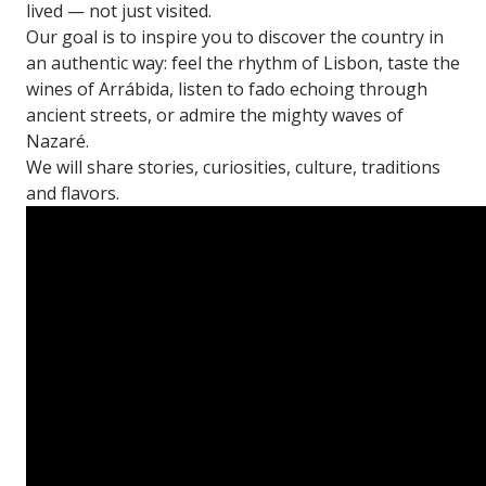
lived — not just visited.
Our goal is to inspire you to discover the country in
an authentic way: feel the rhythm of Lisbon, taste the
wines of Arrábida, listen to fado echoing through
ancient streets, or admire the mighty waves of
Nazaré.
We will share stories, curiosities, culture, traditions
and flavors.