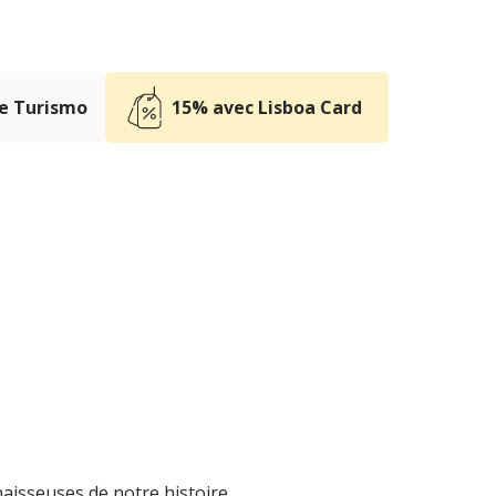
e Turismo
15% avec Lisboa Card
isseuses de notre histoire