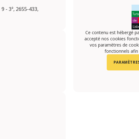
9 - 3ª, 2655-433,
Ce contenu est hébergé pa
accepté nos cookies foncti
vos paramètres de cookie
fonctionnels afin
PARAMÈTRES
.com/tugatrips/
ube.com/channel/UCgWynNIORZhQ4cB_9WcpwrQ