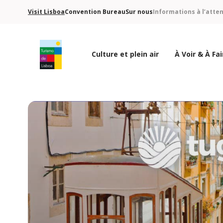
Visit Lisboa
Convention Bureau
Sur nous
Informations à l’atte
Culture et plein air
À Voir & À Fai
Logo de Turismo de Lisboa