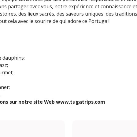
ons partager avec vous, notre expérience et connaissance e
toires, des lieux sacrés, des saveurs uniques, des tradition
out cela avec le sourire de qui adore ce Portugal!
e dauphins;
azz;
urmet;
nner;
.
sions sur notre site Web www.tugatrips.com