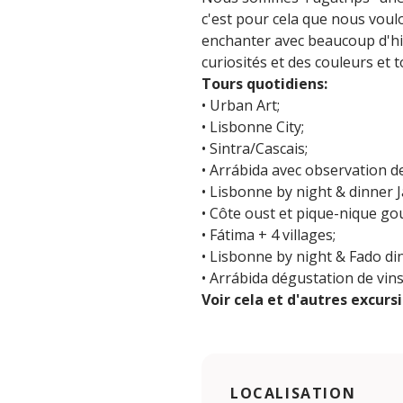
c'est pour cela que nous voul
enchanter avec beaucoup d'his
curiosités et des couleurs et t
Tours quotidiens:
• Urban Art;
• Lisbonne City;
• Sintra/Cascais;
• Arrábida avec observation d
• Lisbonne by night & dinner J
• Côte oust et pique-nique go
• Fátima + 4 villages;
• Lisbonne by night & Fado di
• Arrábida dégustation de vins
Voir cela et d'autres excur
LOCALISATION