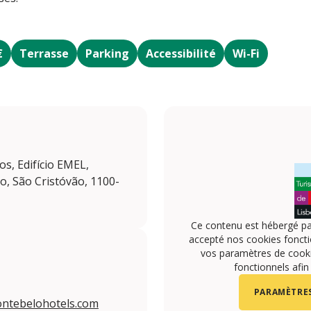
€
Terrasse
Parking
Accessibilité
Wi-Fi
s, Edifício EMEL,
, São Cristóvão, 1100-
Ce contenu est hébergé pa
accepté nos cookies foncti
vos paramètres de cookie
fonctionnels afin
PARAMÈTRES
ntebelohotels.com