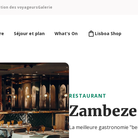
ntion des voyageurs
Galerie
re
Séjour et plan
What's On
Lisboa Shop
RESTAURANT
Zambeze 
La meilleure gastronomie "be