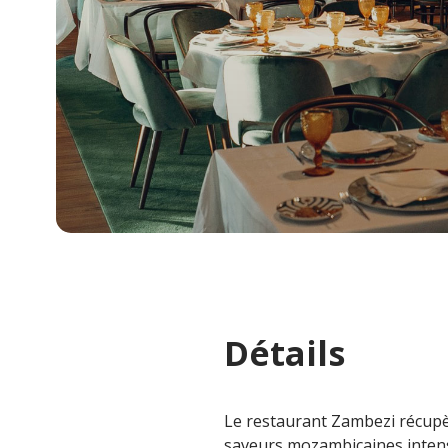
Détails
Le restaurant Zambezi récupè
saveurs mozambicaines inten