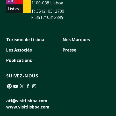
1100-038 Lisboa
T:
351210312700
F:
351210312899
Turismo de Lisboa
Nos Marques
Les Associés
Presse
Publications
SUIVEZ-NOUS
Pinterest
YouTube
Twitter
Facebook
Instagram
atl@visitlisboa.com
www.visitlisboa.com