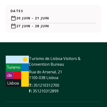
DATES
20 JUIN
-
21 JUIN
27 JUIN
-
28 JUIN
Turismo de Lisboa Visitors &
Convention Bureau
Rua do Arsenal, 21
1100-038 Lisboa
T:
351210312700
F:
351210312899