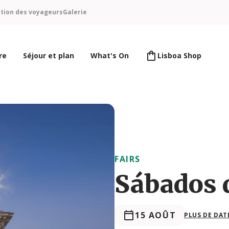
ntion des voyageurs
Galerie
re
Séjour et plan
What's On
Lisboa Shop
FAIRS
Sábados 
15 AOÛT
PLUS DE DAT