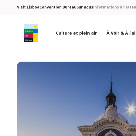
Visit Lisboa
Convention Bureau
Sur nous
Informations à l’atte
Culture et plein air
À Voir & À Fai
Logo de Turismo de Lisboa