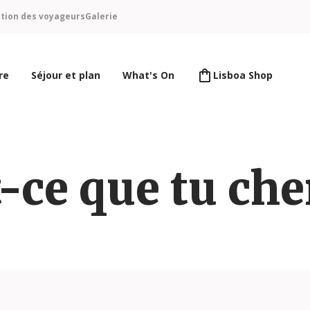
ntion des voyageurs
Galerie
re
Séjour et plan
What's On
Lisboa Shop
-ce que tu ch