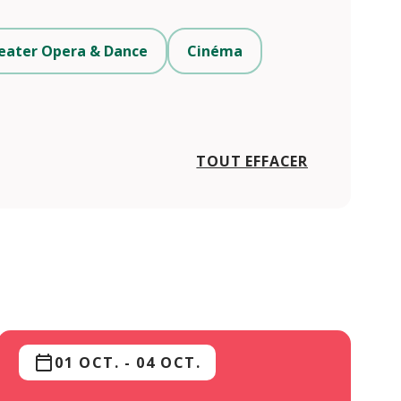
eater Opera & Dance
Cinéma
TOUT EFFACER
01 OCT.
-
04 OCT.