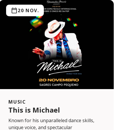
20 NOV.
MUSIC
This is Michael
Known for his unparalleled dance skills,
unique voice, and spectacular