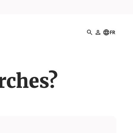
Recherche
FR
Mon profil
erches?