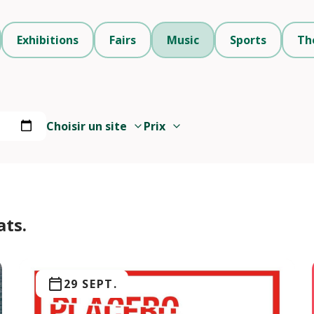
Exhibitions
Fairs
Music
Sports
Th
Choisir un site
Prix
ats.
29 SEPT.