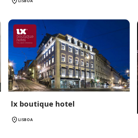
LISBOA
lx boutique hotel
LISBOA