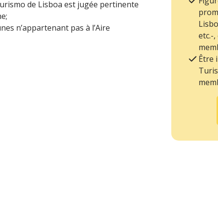
Figur
Turismo de Lisboa est jugée pertinente
prom
ne;
Lisbo
nes n’appartenant pas à l’Aire
etc.-
memb
Être
Turis
memb