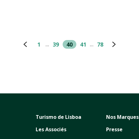
1
39
40
41
78
…
…
Turismo de Lisboa
Nos Marques
Les Associés
Presse