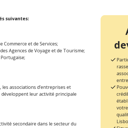
s suivantes:
de
de Commerce et de Services;
 des Agences de Voyage et de Tourisme;
e Portugaise;
Parti
rasse
assoc
entre
s, les associations d’entreprises et
Pouvo
i développent leur activité principale
crédi
établ
votre
qual
Lisbo
tivité secondaire dans le secteur du