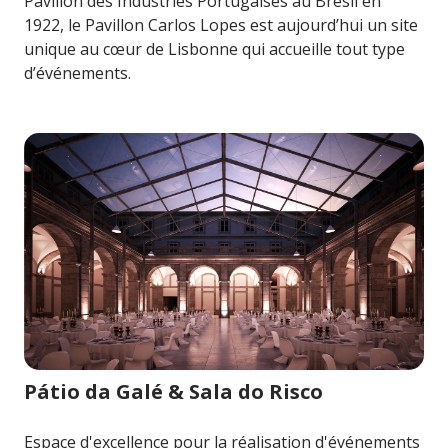
Pavillon des Industries Portugaises au Brésil en
1922, le Pavillon Carlos Lopes est aujourd’hui un site
unique au cœur de Lisbonne qui accueille tout type
d’événements.
Image pour Pátio da Galé & Sala do Risco
Pátio da Galé & Sala do Risco
Espace d'excellence pour la réalisation d'événements