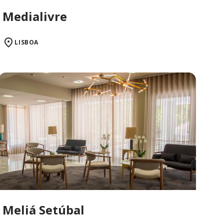
Medialivre
LISBOA
Meliá Setúbal