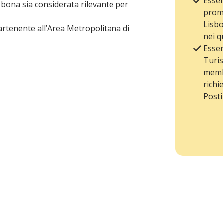
Esser
sbona sia considerata rilevante per
promo
Lisbo
artenente all’Area Metropolitana di
nei q
Esser
Turis
membr
richi
Posti