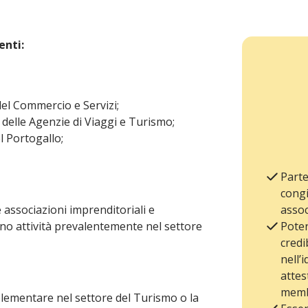
enti:
el Commercio e Servizi;
elle Agenzie di Viaggi e Turismo;
l Portogallo;
Parte
congi
 le associazioni imprenditoriali e
assoc
gono attività prevalentemente nel settore
Poter
credib
nell’
attes
membr
plementare nel settore del Turismo o la