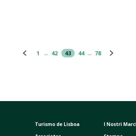
1
42
43
44
78
…
…
Turismo de Lisboa
I Nostri Marc