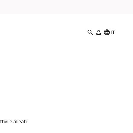
Ricerca
IT
Il mio profilo
ivi e alleati.