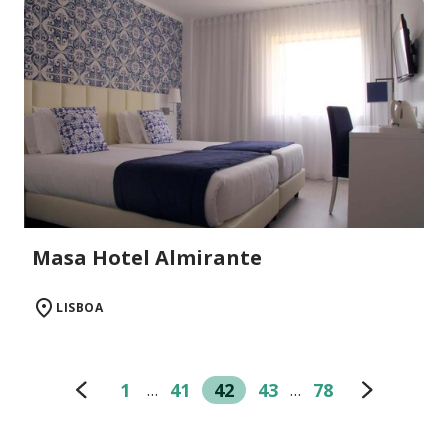
Masa Hotel Almirante
LISBOA
1
41
42
43
78
…
…