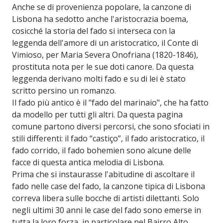
Anche se di provenienza popolare, la canzone di
Lisbona ha sedotto anche l'aristocrazia boema,
cosicché la storia del fado si interseca con la
leggenda dell'amore di un aristocratico, il Conte di
Vimioso, per Maria Severa Onofriana (1820-1846),
prostituta nota per le sue doti canore. Da questa
leggenda derivano molti fado e su di lei è stato
scritto persino un romanzo.
Il fado più antico è il "fado del marinaio", che ha fatto
da modello per tutti gli altri. Da questa pagina
comune partono diversi percorsi, che sono sfociati in
stili differenti: il fado “castiço”, il fado aristocratico, il
fado corrido, il fado bohemien sono alcune delle
facce di questa antica melodia di Lisbona.
Prima che si instaurasse l'abitudine di ascoltare il
fado nelle case del fado, la canzone tipica di Lisbona
correva libera sulle bocche di artisti dilettanti. Solo
negli ultimi 30 anni le case del fado sono emerse in
tutta la loro forza, in particolare nel Bairro Alto.