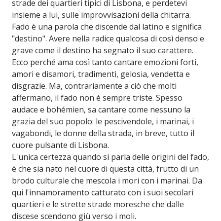
strade dei quartieri tipici di Lisbona, e perdetevi
insieme a lui, sulle improvvisazioni della chitarra.
Fado è una parola che discende dal latino e significa
"destino". Avere nella radice qualcosa di così denso e
grave come il destino ha segnato il suo carattere.
Ecco perché ama così tanto cantare emozioni forti,
amori e disamori, tradimenti, gelosia, vendetta e
disgrazie. Ma, contrariamente a ciò che molti
affermano, il fado non è sempre triste. Spesso
audace e bohémien, sa cantare come nessuno la
grazia del suo popolo: le pescivendole, i marinai, i
vagabondi, le donne della strada, in breve, tutto il
cuore pulsante di Lisbona.
L'unica certezza quando si parla delle origini del fado,
è che sia nato nel cuore di questa città, frutto di un
brodo culturale che mescola i mori con i marinai. Da
qui l'innamoramento catturato con i suoi secolari
quartieri e le strette strade moresche che dalle
discese scendono giù verso i moli.