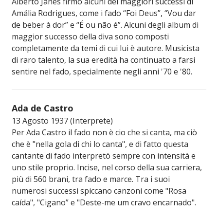
Alberto Janes firmò alcuni dei maggiori successi di
Amália Rodrigues, come i fado “Foi Deus”, “Vou dar
de beber à dor” e “É ou não é”. Alcuni degli album di
maggior successo della diva sono composti
completamente da temi di cui lui è autore. Musicista
di raro talento, la sua eredità ha continuato a farsi
sentire nel fado, specialmente negli anni '70 e '80.
Ada de Castro
13 Agosto 1937 (Interprete)
Per Ada Castro il fado non è cio che si canta, ma ciò
che è "nella gola di chi lo canta", e di fatto questa
cantante di fado interpretò sempre con intensità e
uno stile proprio. Incise, nel corso della sua carriera,
più di 560 brani, tra fado e marce. Tra i suoi
numerosi successi spiccano canzoni come "Rosa
caída", "Cigano” e "Deste-me um cravo encarnado".