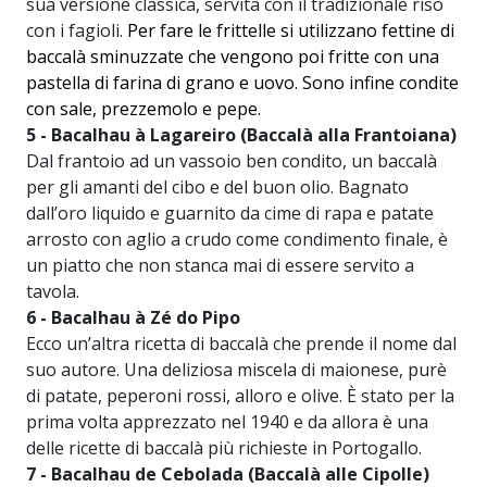
sua versione classica, servita con il tradizionale riso
con i fagioli.
Per fare le frittelle si utilizzano fettine di
baccalà sminuzzate che vengono poi fritte con una
pastella di farina di grano e uovo. Sono infine condite
con sale, prezzemolo e pepe.
5 - Bacalhau à Lagareiro (Baccalà alla Frantoiana)
Dal frantoio ad un vassoio ben condito, un baccalà
per gli amanti del cibo e del buon olio. Bagnato
dall’oro liquido e guarnito da cime di rapa e patate
arrosto con aglio a crudo come condimento finale, è
un piatto che non stanca mai di essere servito a
tavola.
6 - Bacalhau à Zé do Pipo
Ecco un’altra ricetta di baccalà che prende il nome dal
suo autore. Una deliziosa miscela di maionese, purè
di patate, peperoni rossi, alloro e olive. È stato per la
prima volta apprezzato nel 1940 e da allora è una
delle ricette di baccalà più richieste in Portogallo.
7 - Bacalhau de Cebolada (Baccalà alle Cipolle)