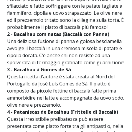
sfilacciato e fatto soffriggere con le patate tagliate a
fiammifero, cipolla e uovo strapazzato. Le olive nere
ed il prezzemolo tritato sono la ciliegina sulla torta. É
probabilmente il piatto di baccalà più famoso!
2 - Bacalhau com natas (Baccalà con Panna)
Una deliziosa fusione di panna e golosa besciamella
avvolge il baccalà in una cremosa miscela di patate e
cipolla dorata. C’è anche chi non resiste ad una
spolverata di formaggio gratinato come guarnizione!
3 - Bacalhau à Gomes de Sá
Questa ricetta d’autore è stata creata al Nord del
Portogallo da José Luís Gomes de Sá. Il piatto è
composto da piccole fettine di baccalà fatte prima
ammorbidire nel latte e accompagnate da uovo sodo,
olive nere e prezzemolo.
4 - Pataniscas de Bacalhau (Frittelle di Baccalà)
Questa irresistibile prelibatezza può essere
presentata come piatto forte tra gli antipasti o, nella