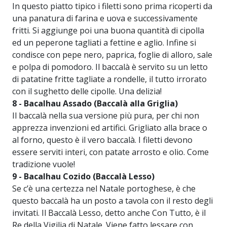
In questo piatto tipico i filetti sono prima ricoperti da
una panatura di farina e uova e successivamente
fritti. Si aggiunge poi una buona quantità di cipolla
ed un peperone tagliati a fettine e aglio. Infine si
condisce con pepe nero, paprica, foglie di alloro, sale
e polpa di pomodoro. Il baccalà è servito su un letto
di patatine fritte tagliate a rondelle, il tutto irrorato
con il sughetto delle cipolle. Una delizia!
8 - Bacalhau Assado (Baccalà alla Griglia)
Il baccalà nella sua versione più pura, per chi non
apprezza invenzioni ed artifici. Grigliato alla brace o
al forno, questo è il vero baccalà. I filetti devono
essere serviti interi, con patate arrosto e olio. Come
tradizione vuole!
9 - Bacalhau Cozido (Baccalà Lesso)
Se c’è una certezza nel Natale portoghese, è che
questo baccalà ha un posto a tavola con il resto degli
invitati. Il Baccalà Lesso, detto anche Con Tutto, è il
Re della Vigilia di Natale. Viene fatto lessare con