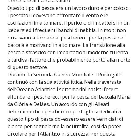
tonnellate di baccalà salato.
Questo tipo di pesca era un lavoro duro e pericoloso.
I pescatori dovevano affrontare il vento e le
oscillazioni in alto mare, il pericolo di imbattersi in un
iceberg ed i frequenti banchi di nebbia. In molti non
riuscivano a tornare ai pescherecci per la pesca del
baccalà e morivano in alto mare. La transizione alla
pesca a strascico con imbarcazioni moderne fu lenta
e tardiva, fattore che probabilmente portò alla morte
di questo settore.
Durante la Seconda Guerra Mondiale il Portogallo
continuò con la sua attività ittica. Nella traversata
dell’Oceano Atlantico i sottomarini nazisti fecero
affondare i pescherecci per la pesca del baccalà
Maria
da Glória e Delães. Un accordo con gli Alleati
determinò che i pescherecci portoghesi dedicati a
questo tipo di pesca dovessero essere verniciati di
bianco per segnalarne la neutralità, così da poter
circolare per l’Atlantico in sicurezza. Per questa