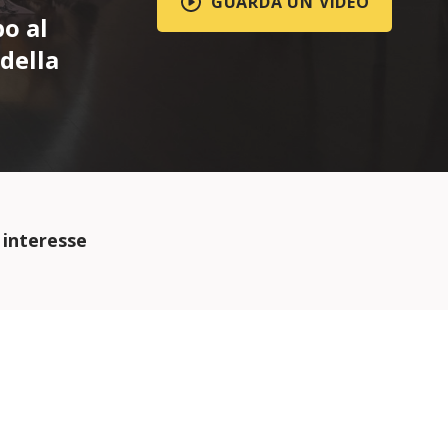
GUARDA UN VIDEO
po al
 della
 interesse