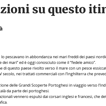
ioni su questo iti
à
 lo pescavano in abbondanza nei mari freddi dei paesi nordici
 dei mari” ed è oggi conosciuto come il “fedele amico”.
ne di questo paese rivolto verso il mare con un pesce essicc
XIV secolo, nei trattati commerciali con l’Inghilterra che prev
ione delle Grandi Scoperte Portoghesi in viaggio verso l’Ind
ccalà da parte dei portoghesi.
ionali vennero espulsi dai corsari inglesi e francesi, che de
fica.