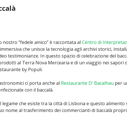
calà
to nostro “fedele amico” è raccontata al
Centro di Interpretaz
immersiva che unisce la tecnologia agli archivi storici, instal
video testimonianze. In questo spazio di celebrazione del bac
 prodotti al Terra Nova Mercearia e di un viaggio nei sapori 
staurante by Populi.
stronomici ci porta anche al
Restaurante D' Bacalhau
per u
onfezionate con il baccalà.
l legame che esiste tra la città di Lisbona e questo aliment
 suo nome al trasferimento dei commercianti di baccalà propri