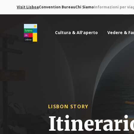
Visit Lisboa
Convention Bureau
Chi Siamo
Informazioni per via
Cultura & All'aperto
Vedere & Fa
Logo di Turismo de Lisboa
LISBON STORY
Itinerari