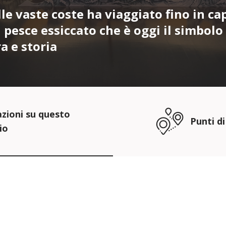
lle vaste coste ha viaggiato fino in ca
 pesce essiccato che è oggi il simbolo
a e storia
zioni su questo
Punti di
io