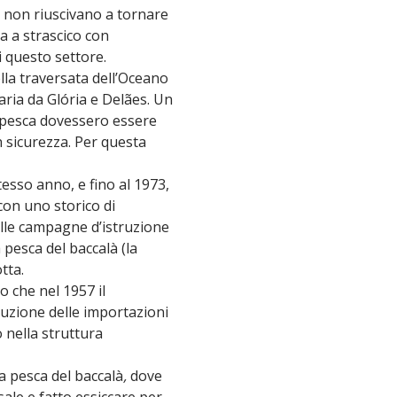
ti non riuscivano a tornare
a a strascico con
 questo settore.
lla traversata dell’Oceano
ria da Glória e Delães. Un
i pesca dovessero essere
in sicurezza. Per questa
tesso anno, e fino al 1973,
con uno storico di
nelle campagne d’istruzione
 pesca del baccalà (la
tta.
o che nel 1957 il
ituzione delle importazioni
o nella struttura
a pesca del baccalà
,
dove
sale e fatto essiccare per