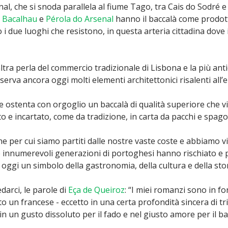
al, che si snoda parallela al fiume Tago, tra Cais do Sodré e
o Bacalhau
e
Pérola do Arsenal
hanno il baccalà come prodot
no i due luoghi che resistono, in questa arteria cittadina dove
ltra perla del commercio tradizionale di Lisbona e la più ant
nserva ancora oggi molti elementi architettonici risalenti all
ostenta con orgoglio un baccalà di qualità superiore che v
 e incartato, come da tradizione, in carta da pacchi e spago
e per cui siamo partiti dalle nostre vaste coste e abbiamo vi
innumerevoli generazioni di portoghesi hanno rischiato e per
oggi un simbolo della gastronomia, della cultura e della stor
darci, le parole di
Eça de Queiroz
: “I miei romanzi sono in f
to un francese - eccetto in una certa profondità sincera di tri
in un gusto dissoluto per il fado e nel giusto amore per il 