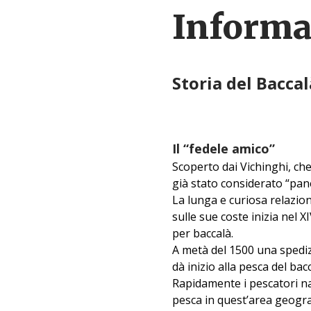
Informaz
Storia del Baccal
Il “fedele amico”
Scoperto dai Vichinghi, che
già stato considerato “pane
La lunga e curiosa relazio
sulle sue coste inizia nel 
per baccalà.
A metà del 1500 una spediz
dà inizio alla pesca del ba
Rapidamente i pescatori naz
pesca in quest’area geogra