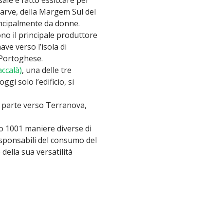
lgarve, della Margem Sul del
rincipalmente da donne.
ono il principale produttore
ave verso l’isola di
 Portoghese.
ccalà)
, una delle tre
gi solo l’edificio, si
là parte verso Terranova,
o 1001 maniere diverse di
esponsabili del consumo del
della sua versatilità