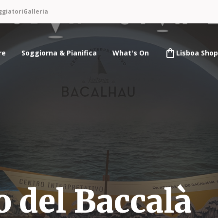
ggiatori
Galleria
re
Soggiorna & Pianifica
What's On
Lisboa Shop
o del Baccalà