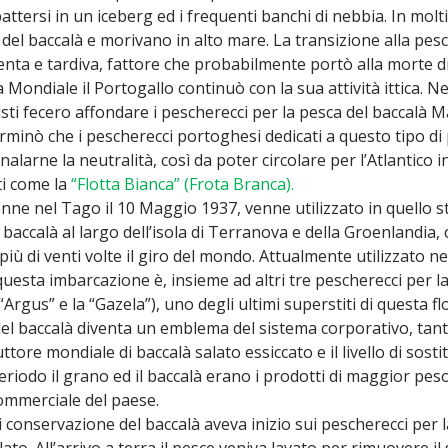
mbattersi in un iceberg ed i frequenti banchi di nebbia. In mol
 del baccalà e morivano in alto mare. La transizione alla pesc
nta e tardiva, fattore che probabilmente portò alla morte di
ondiale il Portogallo continuò con la sua attività ittica. Ne
isti fecero affondare i pescherecci per la pesca del baccalà
Ma
terminò che i pescherecci portoghesi dedicati a questo tipo d
nalarne la neutralità, così da poter circolare per l’Atlantico 
i come la
“Flotta Bianca” (Frota Branca).
vvenne nel Tago il 10 Maggio 1937, venne utilizzato in quello s
baccalà al largo dell’isola di Terranova e della Groenlandia, 
più di venti volte il giro del mondo. Attualmente utilizzato 
esta imbarcazione è, insieme ad altri tre pescherecci per la
rgus” e la “Gazela”), uno degli ultimi superstiti di questa flo
 del baccalà diventa un emblema del sistema corporativo, tant
ttore mondiale di baccalà salato essiccato e il livello di sost
periodo il grano ed il baccalà erano i prodotti di maggior pes
commerciale del paese.
 conservazione del baccalà aveva inizio sui pescherecci per l
o. All’arrivo a terra il pesce veniva lavato per rimuovere il 