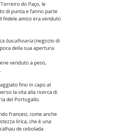
 Terreiro do Paço, le
to di punta e fanno parte
 il fedele amico era venduto
ica
bacalhoaria
(negozio di
’epoca della sua apertura.
iene venduto a peso,
.
aggiato fino in capo al
so la vita alla ricerca di
ia del Portogallo.
ondo francesi, come anche
stezza lirica, che è una
bacalhau de cebolada