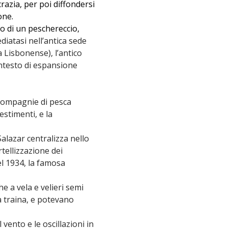
razia, per poi diffondersi
one.
io di un peschereccio,
diatasi nell’antica sede
 Lisbonense), l’antico
ntesto di espansione
 compagnie di pesca
stimenti, e la
Salazar centralizza nello
rtellizzazione dei
el 1934, la famosa
e a vela e velieri semi
a traina, e potevano
vento e le oscillazioni in