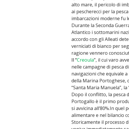
alto mare, il pericolo di i
ai pescherecci per la pesca
imbarcazioni moderne fu le
Durante la Seconda Guerra M
Atlantico i sottomarini naz
accordo con gli Alleati de
verniciati di bianco per seg
ragione vennero conosciut
Il “
Creoula
”, il cui varo a
nelle campagne di pesca di 
navigazioni che equivale a 
della Marina Portoghese, qu
“Santa Maria Manuela”, la “A
Dopo il conflitto, la pesca
Portogallo è il primo produ
si avvicina all’80%.In quel 
alimentare e nel bilancio 
Storicamente il processo di
veniva immediatamente salat