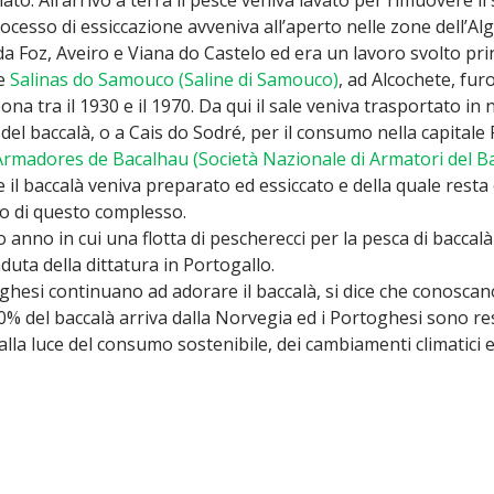
processo di essiccazione avveniva all’aperto nelle zone dell’A
 da Foz, Aveiro e Viana do Castelo ed era un lavoro svolto p
le
Salinas do Samouco (Saline di Samouco)
, ad Alcochete, fur
ona tra il 1930 e il 1970. Da qui il sale veniva trasportato in n
del baccalà, o a Cais do Sodré, per il consumo nella capitale
rmadores de Bacalhau (Società Nazionale di Armatori del Ba
il baccalà veniva preparato ed essiccato e della quale resta og
so di questo complesso.
o anno in cui una flotta di pescherecci per la pesca di bacca
duta della dittatura in Portogallo.
hesi continuano ad adorare il baccalà, si dice che conoscan
 70% del baccalà arriva dalla Norvegia ed i Portoghesi sono r
lla luce del consumo sostenibile, dei cambiamenti climatici e 