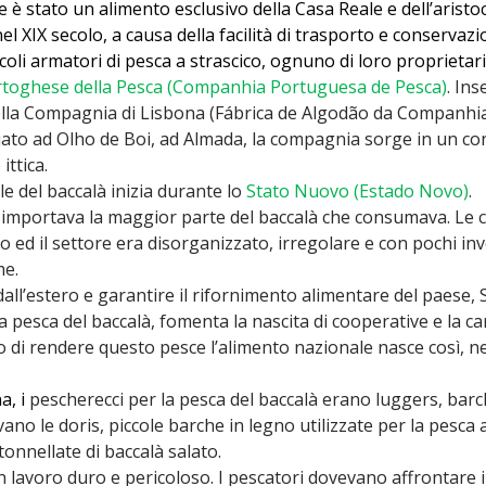
e è stato un alimento esclusivo della Casa Reale e dell’aristoc
el XIX secolo, a causa della facilità di trasporto e conservazi
ccoli armatori di pesca a strascico, ognuno di loro proprietar
toghese della Pesca (Companhia Portuguesa de Pesca)
.
Inse
ella Compagnia di Lisbona (Fábrica de Algodão da Companhia
ato ad Olho de Boi, ad Almada, la compagnia sorge in un co
ittica.
 del baccalà inizia durante lo
Stato Nuovo (Estado Novo)
.
lo importava la maggior parte del baccalà che consumava. Le
ed il settore era disorganizzato, irregolare e con pochi inve
me.
all’estero e garantire il rifornimento alimentare del paese, 
a pesca del baccalà, fomenta la nascita di cooperative e la ca
vo di rendere questo pesce l’alimento nazionale nasce così, n
, i
pescherecci per la pesca del baccalà erano luggers, barch
ano le doris, piccole barche in legno utilizzate per la pesca 
 tonnellate di baccalà salato.
 lavoro duro e pericoloso. I pescatori dovevano affrontare il 