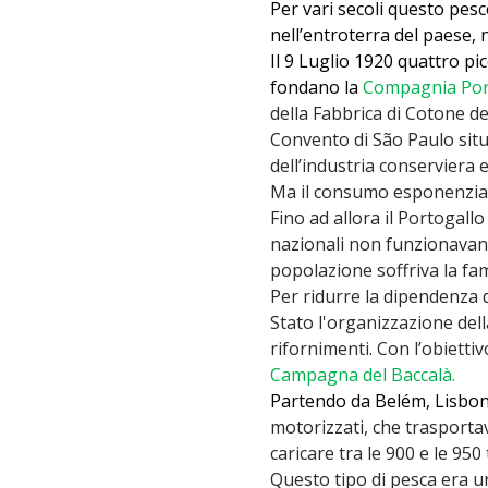
Per vari secoli questo pesc
nell’entroterra del paese, n
Il 9 Luglio 1920 quattro pi
fondano la
Compagnia Por
della Fabbrica di Cotone d
Convento di São Paulo situ
dell’industria conserviera e 
Ma il consumo esponenziale
Fino ad allora il Portogal
nazionali non funzionavano 
popolazione soffriva la fa
Per ridurre la dipendenza d
Stato l'organizzazione dell
rifornimenti. Con l’obietti
Campagna del Baccalà.
Partendo da Belém, Lisbona
motorizzati, che trasportav
caricare tra le 900 e le 950
Questo tipo di pesca era un