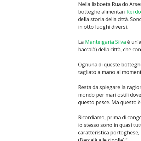
Nella lisboeta Rua do Arsen
botteghe alimentari
Rei d
della storia della città. So
in otto luoghi diversi.
La
Manteigaria Silva
è un’a
baccalà) della città, che co
Ognuna di queste botteghe 
tagliato a mano al momento
Resta da spiegare la ragion
mondo per mari ostili dove 
questo pesce. Ma questo è 
Ricordiamo, prima di conge
io stesso sono in quasi tut
caratteristica portoghese, 
(Baccalà alle cipolle).”