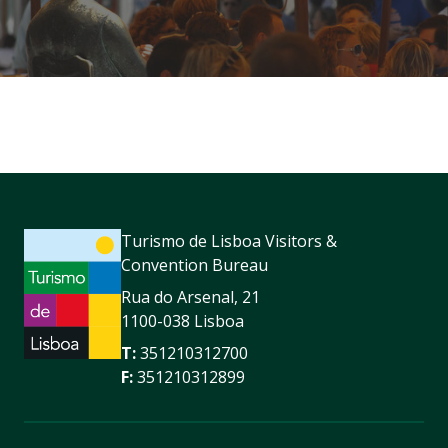
Turismo de Lisboa Visitors &
Convention Bureau
Rua do Arsenal, 21
1100-038 Lisboa
T:
351210312700
F:
351210312899