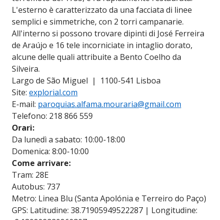
L'esterno è caratterizzato da una facciata di linee
semplici e simmetriche, con 2 torri campanarie.
All'interno si possono trovare dipinti di José Ferreira
de Araújo e 16 tele incorniciate in intaglio dorato,
alcune delle quali attribuite a Bento Coelho da
Silveira.
Largo de São Miguel | 1100-541 Lisboa
Site:
explorial.com
E-mail:
paroquias.alfama.mouraria@gmail.com
Telefono: 218 866 559
Orari:
Da lunedì a sabato: 10:00-18:00
Domenica: 8:00-10:00
Come arrivare:
Tram: 28E
Autobus: 737
Metro: Linea Blu (Santa Apolónia e Terreiro do Paço)
GPS: Latitudine: 38.71905949522287 | Longitudine: