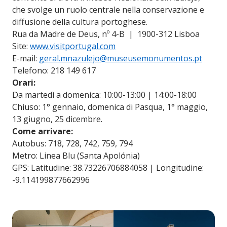
che svolge un ruolo centrale nella conservazione e
diffusione della cultura portoghese.
Rua da Madre de Deus, nº 4-B | 1900-312 Lisboa
Site:
www.visitportugal.com
E-mail:
geral.mnazulejo@museusemonumentos.pt
Telefono: 218 149 617
Orari:
Da martedì a domenica: 10:00-13:00 | 14:00-18:00
Chiuso: 1° gennaio, domenica di Pasqua, 1° maggio,
13 giugno, 25 dicembre.
Come arrivare:
Autobus: 718, 728, 742, 759, 794
Metro: Linea Blu (Santa Apolónia)
GPS: Latitudine: 38.73226706884058 | Longitudine:
-9.114199877662996