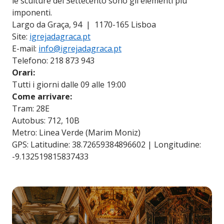
le sculture del Settecento sono gli elementi più
imponenti.
Largo da Graça, 94 | 1170-165 Lisboa
Site:
igrejadagraca.pt
E-mail:
info@igrejadagraca.pt
Telefono: 218 873 943
Orari:
Tutti i giorni dalle 09 alle 19:00
Come arrivare:
Tram: 28E
Autobus: 712, 10B
Metro: Linea Verde (Marim Moniz)
GPS: Latitudine: 38.72659384896602 | Longitudine:
-9.132519815837433