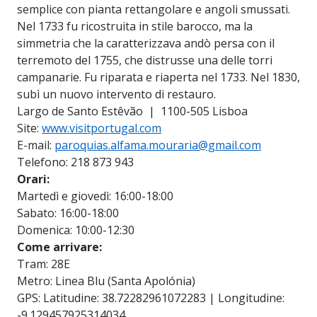
semplice con pianta rettangolare e angoli smussati.
Nel 1733 fu ricostruita in stile barocco, ma la
simmetria che la caratterizzava andò persa con il
terremoto del 1755, che distrusse una delle torri
campanarie. Fu riparata e riaperta nel 1733. Nel 1830,
subì un nuovo intervento di restauro.
Largo de Santo Estêvão | 1100-505 Lisboa
Site:
www.visitportugal.com
E-mail:
paroquias.alfama.mouraria@gmail.com
Telefono: 218 873 943
Orari:
Martedì e giovedì: 16:00-18:00
Sabato: 16:00-18:00
Domenica: 10:00-12:30
Come arrivare:
Tram: 28E
Metro: Linea Blu (Santa Apolónia)
GPS: Latitudine: 38.72282961072283 | Longitudine:
-9.129457925314034