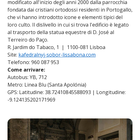
modificato all'inizio degli anni 2000 dalla parrocchia
fondata dai cristiani ortodossi residenti in Portogallo,
che vi hanno introdotto icone e elementi tipici del
loro culto. Il dislivello in cui si trova l'edificio è legato
al trasporto della statua equestre di D. José al
Terreiro do Paço.
R. Jardim do Tabaco, 1 | 1100-081 Lisboa
Site:
kafedralnyj-sobor-lissabona.com
Telefono: 960 087 953
Come arrivare:
Autobus: YB, 712
Metro: Linea Blu (Santa Apolónia)
GPS: Latitudine: 38.72410845588093 | Longitudine:
-9.124135202171969