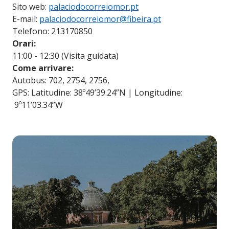
Sito web:
palaciodocorreiomor.pt
E-mail:
palaciodocorreiomor@fibeira.pt
Telefono: 213170850
Orari:
11:00 - 12:30 (Visita guidata)
Come arrivare:
Autobus: 702, 2754, 2756,
GPS: Latitudine: 38º49’39.24”N | Longitudine:
9º11’03.34”W