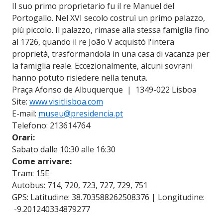
Il suo primo proprietario fu il re Manuel del
Portogallo. Nel XVI secolo costruì un primo palazzo,
più piccolo. Il palazzo, rimase alla stessa famiglia fino
al 1726, quando il re João V acquistò l'intera
proprietà, trasformandola in una casa di vacanza per
la famiglia reale. Eccezionalmente, alcuni sovrani
hanno potuto risiedere nella tenuta.
Praça Afonso de Albuquerque | 1349-022 Lisboa
Site:
www.visitlisboa.com
E-mail:
museu@presidencia.pt
Telefono: 213614764
Orari:
Sabato dalle 10:30 alle 16:30
Come arrivare:
Tram: 15E
Autobus: 714, 720, 723, 727, 729, 751
GPS: Latitudine: 38.703588262508376 | Longitudine:
-9.201240334879277