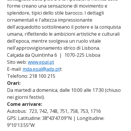
forme creano una sensazione di movimento e
splendore, tipici dello stile barocco. I dettagli
ornamentali e l'altezza impressionante
dell'acquedotto sottolineano il potere e la conquista
umana, riflettendo le ambizioni artistiche e culturali
dell'epoca, mentre svolgeva un ruolo vitale
nell'approvvigionamento idrico di Lisbona.
Calçada da Quintinha 6 | 1070-225 Lisboa
Sito web:
www.epal.pt
E-mail:
mda.epal@adp.pt
t
Telefono: 218 100 215
Orari:
Da martedì a domenica, dalle 10:00 alle 17:30 (chiuso
nei giorni festivi).
Come arrivare:
Autobus: 723, 742, 748, 751, 758, 753, 1716
GPS: Latitudine: 38º43’47.09”N | Longitudine:
9º10’13.55”W