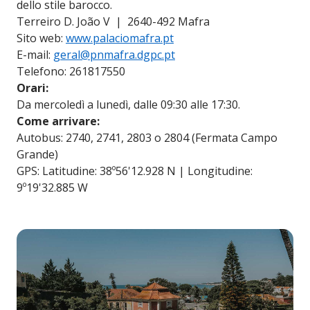
dello stile barocco.
Terreiro D. João V | 2640-492 Mafra
Sito web:
www.palaciomafra.pt
E-mail:
geral@pnmafra.dgpc.pt
Telefono: 261817550
Orari:
Da mercoledì a lunedì, dalle 09:30 alle 17:30.
Come arrivare:
Autobus: 2740, 2741, 2803 o 2804 (Fermata Campo
Grande)
GPS: Latitudine: 38º56'12.928 N | Longitudine:
9º19'32.885 W