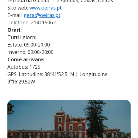
Estrada da Gibalta | 2760-064, Caxias, Oeiras
Sito web:
www.oeiras.pt
E-mail:
geral@oeiras.pt
Telefono: 214115062
Orari:
Tutti i giorni
Estate: 09:00-21:00
Inverno: 09:00-20:00
Come arrivare:
Autobus: 1725
GPS: Latitudine: 38º41'52.51N | Longitudine:
9º16'29.52W