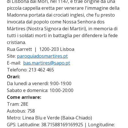
di Lisbona dai Mori, nel 1147, e trae origine da una
piccola cappella eretta per venerare l'immagine della
Madonna portata dai crociati inglesi, che fu presto
invocata dal popolo come Nossa Senhora dos
Mártires (Nostra Signora dei Martiri), in memoria di
tutti i soldati morti in battaglia per difendere la fede
cristiana.
Rua Garrett | 1200-203 Lisboa
Site:
paroquiadosmartires.pt
E-mail:
bas.martires@sapo.pt
Telefono: 213 462 465
Orari:
Da lunedì a venerdì: 9:00-19:00
Sabato e domenica: 10:00-20:00
Come arrivare:
Tram: 28E
Autobus: 758
Metro: Linea Blu e Verde (Baixa-Chiado)
GPS: Latitudine: 38.71588169169925 | Longitudine: