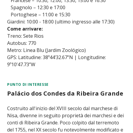
Francese – 10:30, 12:00, 13:30, 15:00 e 16:30
Spagnolo – 12:30 e 17:00
Portoghese – 11:00 e 15:30
Giardini: 10:00 - 18:00 (ultimo ingresso alle 17:30)
Come arrivare:
Treno: Sete Rios
Autobus: 770
Metro: Linea Blu (Jardim Zoológico)
GPS: Latitudine: 38º44’32.67”N | Longitudine:
9º10’47.73”W
PUNTO DI INTERESSE
Palácio dos Condes da Ribeira Grande
Costruito all'inizio del XVIII secolo dal marchese di
Nisa, divenne in seguito proprietà dei marchesi e dei
conti di Ribeira Grande. Poco colpito dal terremoto
del 1755, nel XX secolo fu notevolmente modificato e