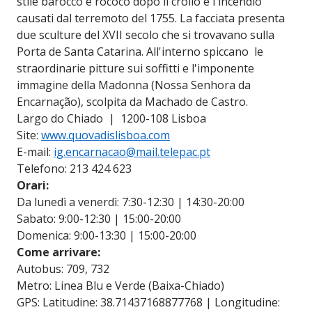
stile barocco e rococò dopo il crollo e l'incendio
causati dal terremoto del 1755. La facciata presenta
due sculture del XVII secolo che si trovavano sulla
Porta de Santa Catarina. All'interno spiccano le
straordinarie pitture sui soffitti e l'imponente
immagine della Madonna (Nossa Senhora da
Encarnação), scolpita da Machado de Castro.
Largo do Chiado | 1200-108 Lisboa
Site:
www.quovadislisboa.com
E-mail:
ig.encarnacao@mail.telepac.pt
Telefono: 213 424 623
Orari:
Da lunedì a venerdì: 7:30-12:30 | 14:30-20:00
Sabato: 9:00-12:30 | 15:00-20:00
Domenica: 9:00-13:30 | 15:00-20:00
Come arrivare:
Autobus: 709, 732
Metro: Linea Blu e Verde (Baixa-Chiado)
GPS: Latitudine: 38.71437168877768 | Longitudine: