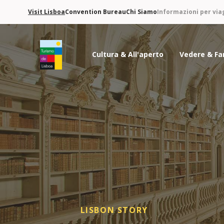
Visit Lisboa
Convention Bureau
Chi Siamo
Informazioni per via
Cultura & All'aperto
Vedere & Fa
Logo di Turismo de Lisboa
LISBON STORY