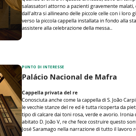
salassatori attorno a pazienti gravemente malati, 
dall'altra si allineano delle piccole celle con i loro g
verso la piccola cappella installata in fondo alla s
assistere alla celebrazione della messa...
PUNTO DI INTERESSE
Palácio Nacional de Mafra
Cappella privata del re
Conosciuta anche come la cappella di S. João Carpin
le vecchie stanze del re ed è tutta ricoperta da pie
tipo di calcare dai toni rosa, verde e avorio. Ironi
abitato D. João V, re che fece costruire questo so
José Saramago nella narrazione di tutto il lavoro r