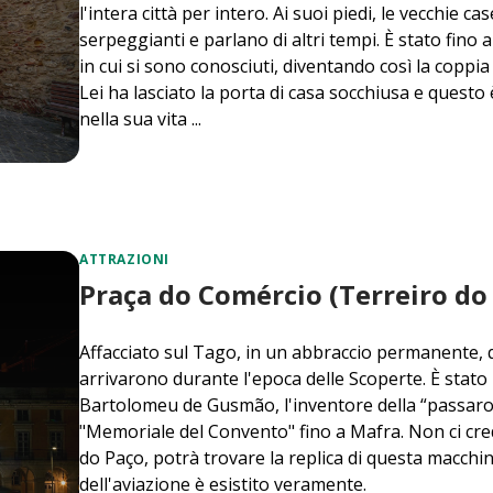
l'intera città per intero. Ai suoi piedi, le vecchie c
serpeggianti e parlano di altri tempi. È stato fino
in cui si sono conosciuti, diventando così la coppi
Lei ha lasciato la porta di casa socchiusa e questo
nella sua vita ...
ATTRAZIONI
Praça do Comércio (Terreiro do
Affacciato sul Tago, in un abbraccio permanente, q
arrivarono durante l'epoca delle Scoperte. È stato 
Bartolomeu de Gusmão, l'inventore della “passarol
"Memoriale del Convento" fino a Mafra. Non ci cre
do Paço, potrà trovare la replica di questa macchi
dell'aviazione è esistito veramente.