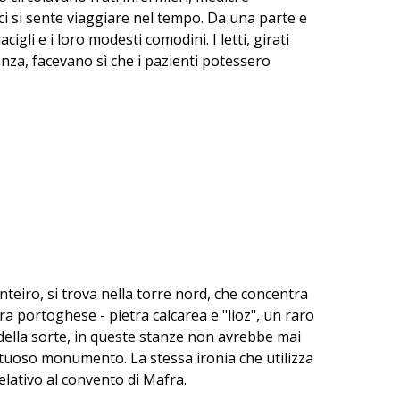
ci si sente viaggiare nel tempo. Da una parte e
iacigli e i loro modesti comodini. I letti, girati
tanza, facevano sì che i pazienti potessero
teiro, si trova nella torre nord, che concentra
tra portoghese - pietra calcarea e "lioz", un raro
a della sorte, in queste stanze non avrebbe mai
ntuoso monumento. La stessa ironia che utilizza
elativo al convento di Mafra.