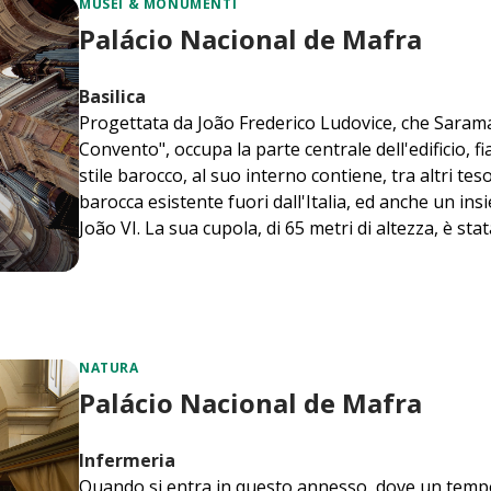
MUSEI & MONUMENTI
Palácio Nacional de Mafra
Basilica
Progettata da João Frederico Ludovice, che Sarama
Convento", occupa la parte centrale dell'edificio, 
stile barocco, al suo interno contiene, tra altri tes
barocca esistente fuori dall'Italia, ed anche un in
João VI. La sua cupola, di 65 metri di altezza, è sta
NATURA
Palácio Nacional de Mafra
Infermeria
Quando si entra in questo annesso, dove un tempo 