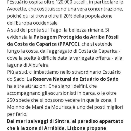
l'Estuário ospita oltre 120.000 uccelli, in particolare le
Avocette, che costituiscono una vera concentrazione,
poiché qui si trova oltre il 20% della popolazione
dell'Europa occidentale.
A sud del ponte sul Tago, la bellezza rimane. Si
evidenzia la
Paisagem Protegida da Arriba Fóssil
da Costa da Caparica (PPAFCC)
, che si estende
lungo la costa, dall'aggregato di Costa da Caparica -
dove la scelta è difficile data la variegata offerta - alla
laguna di Albufeira.
Più a sud, ci imbattiamo nello straordinario Estuário
do Sado. La
Reserva Natural do Estuário do Sado
ha altre attrazioni. Che siano i delfini, che
accompagnano gli escursionisti in barca, o le oltre
250 specie che si possono vedere in quella zona. Il
Moinho de Maré da Mourisca è uno dei posti migliori
per farlo.
Dai mari selvaggi di Sintra, al paradiso appartato
che è la zona di Arrábida, Lisbona propone