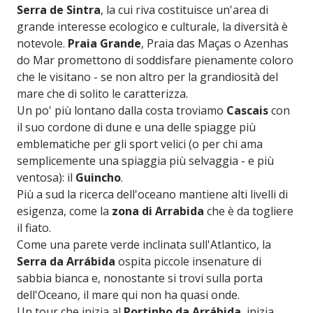
Serra de Sintra
, la cui riva costituisce un'area di
grande interesse ecologico e culturale, la diversità è
notevole.
Praia Grande
, Praia das Maças o Azenhas
do Mar promettono di soddisfare pienamente coloro
che le visitano - se non altro per la grandiosità del
mare che di solito le caratterizza.
Un po' più lontano dalla costa troviamo
Cascais
con
il suo cordone di dune e una delle spiagge più
emblematiche per gli sport velici (o per chi ama
semplicemente una spiaggia più selvaggia - e più
ventosa): il
Guincho
.
Più a sud la ricerca dell'oceano mantiene alti livelli di
esigenza, come la
zona di Arrabida
che è da togliere
il fiato.
Come una parete verde inclinata sull'Atlantico, la
Serra da Arrábida
ospita piccole insenature di
sabbia bianca e, nonostante si trovi sulla porta
dell'Oceano, il mare qui non ha quasi onde.
Un tour che inizia al
Portinho da Arrábida
, inizia