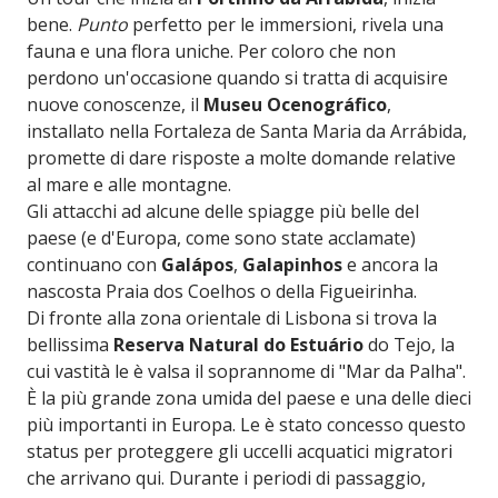
bene.
Punto
perfetto per le immersioni, rivela una
fauna e una flora uniche. Per coloro che non
perdono un'occasione quando si tratta di acquisire
nuove conoscenze, il
Museu Ocenográfico
,
installato nella Fortaleza de Santa Maria da Arrábida,
promette di dare risposte a molte domande relative
al mare e alle montagne.
Gli attacchi ad alcune delle spiagge più belle del
paese (e d'Europa, come sono state acclamate)
continuano con
Galápos
,
Galapinhos
e ancora la
nascosta Praia dos Coelhos o della Figueirinha.
Di fronte alla zona orientale di Lisbona si trova la
bellissima
Reserva Natural do Estuário
do Tejo, la
cui vastità le è valsa il soprannome di "Mar da Palha".
È la più grande zona umida del paese e una delle dieci
più importanti in Europa. Le è stato concesso questo
status per proteggere gli uccelli acquatici migratori
che arrivano qui. Durante i periodi di passaggio,