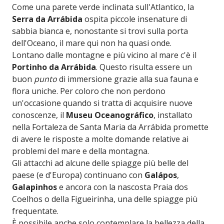
Come una parete verde inclinata sull'Atlantico, la
Serra da Arrábida
ospita piccole insenature di
sabbia bianca e, nonostante si trovi sulla porta
dell'Oceano, il mare qui non ha quasi onde.
Lontano dalle montagne e più vicino al mare c'è il
Portinho da Arrábida
. Questo risulta essere un
buon
punto
di immersione grazie alla sua fauna e
flora uniche. Per coloro che non perdono
un'occasione quando si tratta di acquisire nuove
conoscenze, il
Museu Oceanográfico
, installato
nella Fortaleza de Santa Maria da Arrábida promette
di avere le risposte a molte domande relative ai
problemi del mare e della montagna.
Gli attacchi ad alcune delle spiagge più belle del
paese (e d'Europa) continuano con
Galápos
,
Galapinhos
e ancora con la nascosta Praia dos
Coelhos o della Figueirinha, una delle spiagge più
frequentate.
È possibile anche solo contemplare la bellezza della