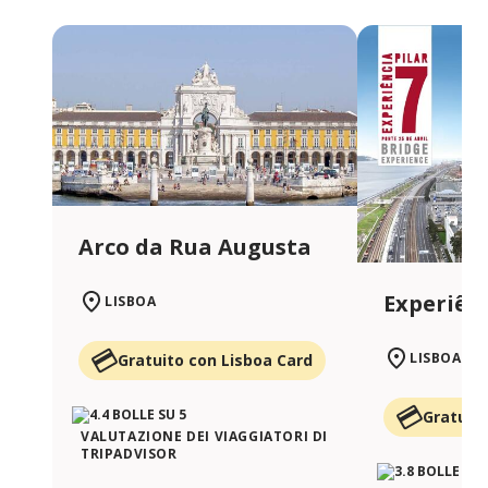
Arco da Rua Augusta
Experiênc
LISBOA
LISBOA
Gratuito con Lisboa Card
Gratuito
VALUTAZIONE DEI VIAGGIATORI DI
TRIPADVISOR