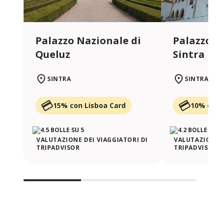
Palazzo Nazionale di
Palazzo 
Queluz
Sintra
SINTRA
SINTRA
15% con Lisboa Card
10% con
VALUTAZIONE DEI VIAGGIATORI DI
VALUTAZIONE 
TRIPADVISOR
TRIPADVISOR