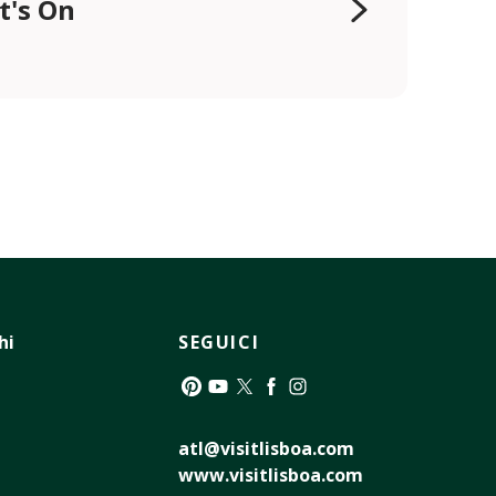
t's On
hi
SEGUICI
Pinterest
YouTube
Twitter
Facebook
Instagram
atl@visitlisboa.com
www.visitlisboa.com