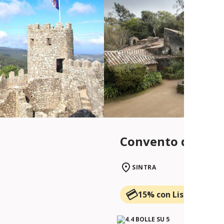
Convento dos Cap
SINTRA
15% con Lisboa Card