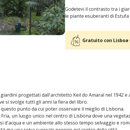
Godetevi il contrasto tra i gia
le piante esuberanti di Estufa 
Gratuito con Lisboa
 giardini progettati dall'architetto Keil do Amaral nel 1942 e
si svolge tutti gli anni la fiera del libro.
 questo punto da cui poter osservare il meglio di Lisbona.
fa Fria, un luogo unico nel centro di Lisbona dove una veget
orsi d'acqua e un ambiente allo stesso tempo selvaggio e rom
ttà ma una selva surreale proprio nel centro della città.