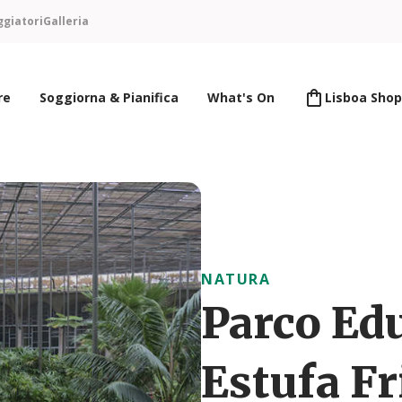
ggiatori
Galleria
re
Soggiorna & Pianifica
What's On
Lisboa Shop
NATURA
Parco Edu
Estufa Fr