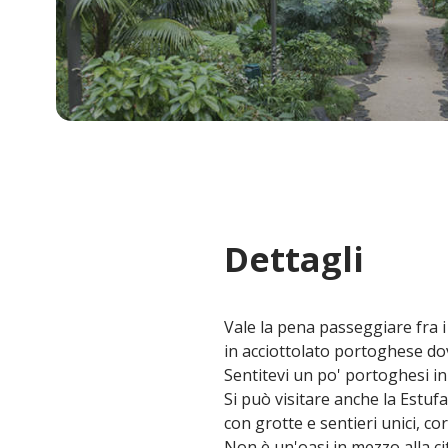
Dettagli
Vale la pena passeggiare fra i
in acciottolato portoghese dove 
Sentitevi un po' portoghesi in
Si può visitare anche la Estu
con grotte e sentieri unici, c
Non è un'oasi in mezzo alla ci