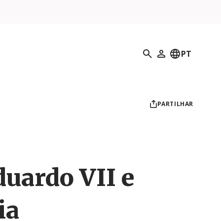
Pesquisar
PT
O meu perfil
PARTILHAR
uardo VII e
ia